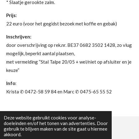
* Slaatje gerookte zalm.
Prijs:
22 euro (voor het gegidst bezoek met koffie en gebak)
Inschrijven:
door overschrijving op rek.nr. BE37 0682 3502 1428, zo vlug
mogelijk, beperkt aantal plaatsen,
met vermelding “Stal Talpe 20/05 + wel/niet op afsluiter en je
keuze”
Info
:
Krista ✆ 0472-58 59 84 en Marc ✆ 0475-65 55 52
Deze website gebruikt cookies voor analyse-
doeleinden en/of het tonen van advertenties. Door
gebruik te blijven maken van de site gaat u hiermee
© 2023 - 2026 WW Midwest
akkoord.