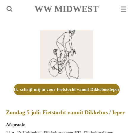
WW MIDWEST
Ga
direct
naar
de
hoofdinhoud
Ik schrijf mij in voor Fietstocht vanuit Dikkebus/Ieper
Zondag 5 juli: Fietstocht vanuit Dikkebus / Ieper
Afspraak:
14 u. “’t Kobbeke”, Dikkebusseweg 522, Dikkebus/Ieper