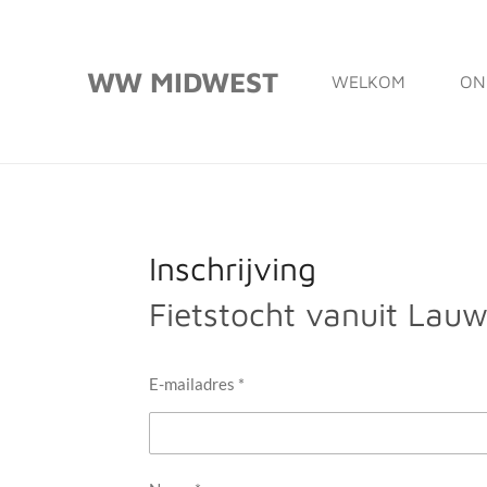
Ga
direct
WW MIDWEST
WELKOM
ON
naar
de
hoofdinhoud
Inschrijving
Fietstocht vanuit Lau
E-mailadres *