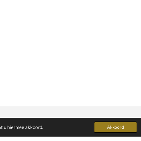
Powered by
JouwWeb
at u hiermee akkoord.
Akkoord