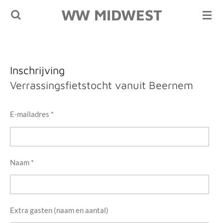
WW MIDWEST
Ga
direct
naar
de
hoofdinhoud
Inschrijving
Verrassingsfietstocht vanuit Beernem
E-mailadres *
Naam *
Extra gasten (naam en aantal)