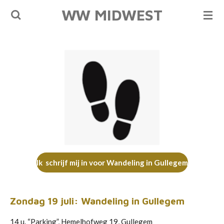
WW MIDWEST
Ga
direct
naar
de
hoofdinhoud
Ik schrijf mij in voor Wandeling in Gullegem
Zondag 19 juli: Wandeling in Gullegem
14 u. “Parking”, Hemelhofweg 19, Gullegem