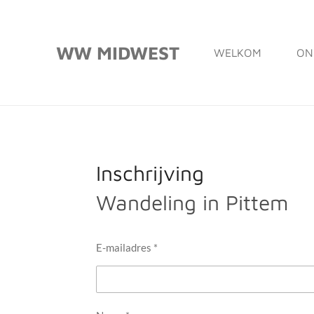
Ga
direct
WW MIDWEST
WELKOM
ON
naar
de
hoofdinhoud
Inschrijving
Wandeling in Pittem
E-mailadres *