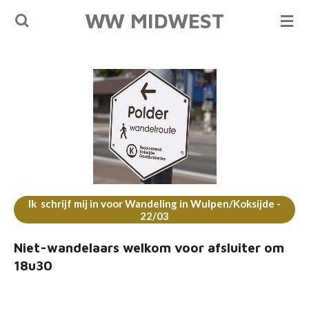
WW MIDWEST
Ga
direct
naar
de
hoofdinhoud
Ik schrijf mij in voor Wandeling in Wulpen/Koksijde -
22/03
Niet-wandelaars welkom voor afsluiter om
18u30