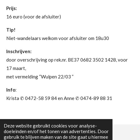
Prijs:
16 euro (voor de afsluiter)
Tip!
Niet-wandelaars welkom voor afsluiter om 18u30
Inschrijven:
door overschrijving op rek.nr. BE37 0682 3502 1428, voor
17 maart,
met vermelding “Wulpen 22/03 ”
Info
:
Krista ✆ 0472-58 59 84 en Anne ✆ 0474-89 88 31
Deze website gebruikt cookies voor analyse-
doeleinden en/of het tonen van advertenties. Door
gebruik te blijven maken van de site gaat u hiermee