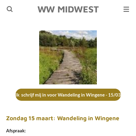
WW MIDWEST
Ga
direct
naar
de
hoofdinhoud
Ik schrijf mij in voor Wandeling in Wingene - 15/03
Zondag 15 maart: Wandeling in Wingene
Afspraak: