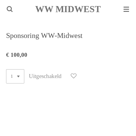
WW MIDWEST
Ga
direct
naar
de
Sponsoring WW-Midwest
hoofdinhoud
€ 100,00
Uitgeschakeld