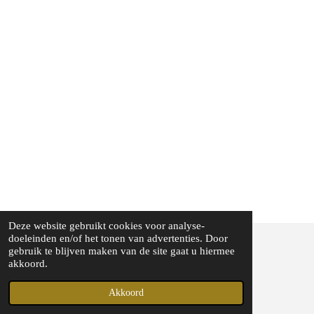
Deze website gebruikt cookies voor analyse-
doeleinden en/of het tonen van advertenties. Door
gebruik te blijven maken van de site gaat u hiermee
© 2023 - 2026 WW Midwest
akkoord.
Powered by
JouwWeb
Akkoord