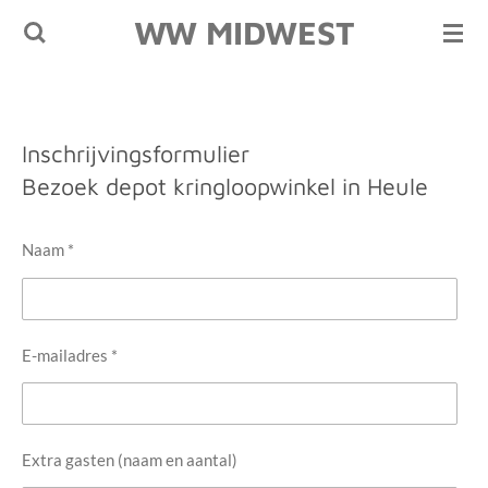
WW MIDWEST
Ga
direct
naar
de
hoofdinhoud
Inschrijvingsformulier
Bezoek depot kringloopwinkel in Heule
Naam *
E-mailadres *
Extra gasten (naam en aantal)