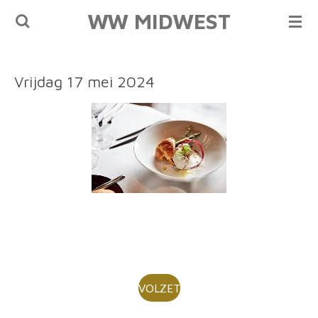
WW MIDWEST
Ga
direct
naar
de
Vrijdag 17 mei 2024
hoofdinhoud
VOLZET