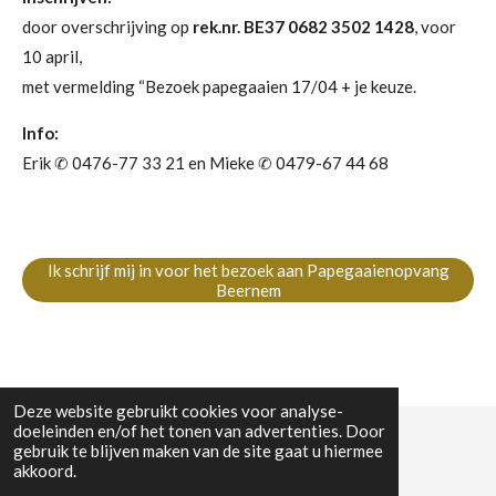
door overschrijving op
rek.nr. BE37 0682 3502
1428
, voor
10 april,
met vermelding “Bezoek papegaaien 17/04 + je keuze.
Info:
Erik ✆ 0476-77 33 21 en Mieke ✆ 0479-67 44 68
Ik schrijf mij in voor het bezoek aan Papegaaienopvang
Beernem
Deze website gebruikt cookies voor analyse-
doeleinden en/of het tonen van advertenties. Door
gebruik te blijven maken van de site gaat u hiermee
© 2023 - 2026 WW Midwest
akkoord.
Powered by
JouwWeb