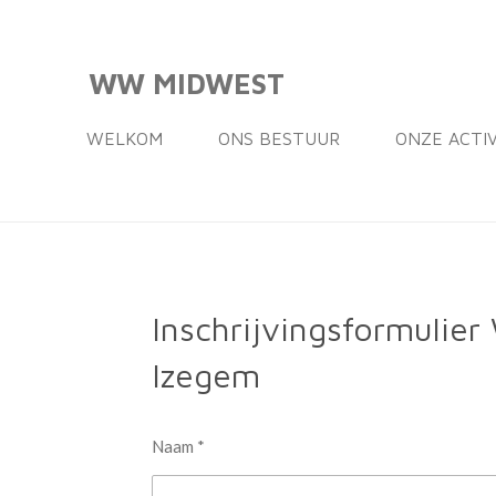
Ga
direct
WW MIDWEST
naar
de
WELKOM
ONS BESTUUR
ONZE ACTI
hoofdinhoud
Inschrijvingsformulie
Izegem
Naam *