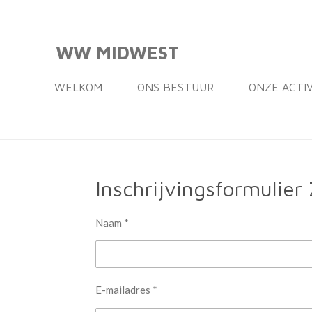
Ga
direct
WW MIDWEST
naar
de
WELKOM
ONS BESTUUR
ONZE ACTI
hoofdinhoud
Inschrijvingsformulier
Naam *
E-mailadres *