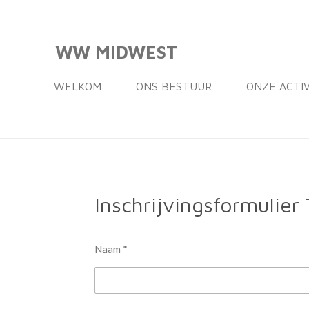
Ga
direct
WW MIDWEST
naar
de
WELKOM
ONS BESTUUR
ONZE ACTI
hoofdinhoud
Inschrijvingsformulier
Naam *