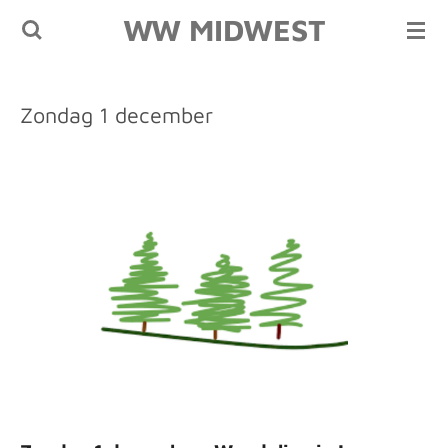
WW MIDWEST
Ga
direct
naar
de
Zondag 1 december
hoofdinhoud