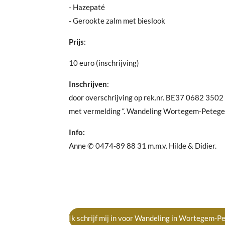
- Hazepaté
- Gerookte zalm met bieslook
Prijs
:
10 euro (inschrijving)
Inschrijven
:
door overschrijving op rek.nr. BE37 0682 3502
met vermelding “. Wandeling Wortegem-Petegem
Info:
Anne ✆ 0474-89 88 31 m.m.v. Hilde & Didier.
Ik schrijf mij in voor Wandeling in Wortegem-