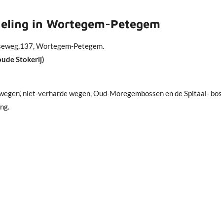
eling in Wortegem-Petegem
gemseweg,137, Wortegem-Petegem.
oude Stokerij)
nwegen’, niet-verharde wegen, Oud-Moregembossen en de Spitaal- bo
ng.