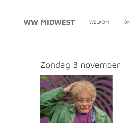
Ga
direct
WW MIDWEST
WELKOM
ON
naar
de
hoofdinhoud
Zondag 3 november