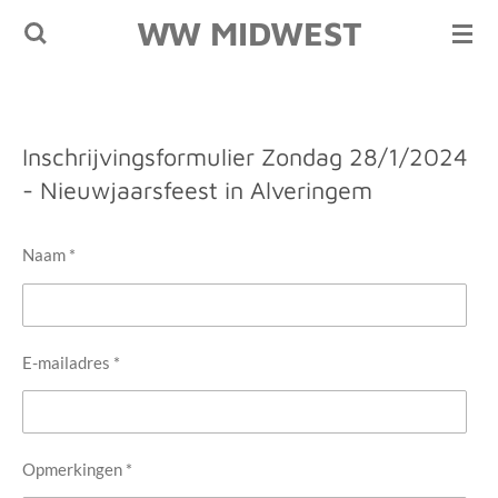
WW MIDWEST
Ga
direct
naar
de
hoofdinhoud
Inschrijvingsformulier Zondag 28/1/2024
- Nieuwjaarsfeest in Alveringem
Naam *
E-mailadres *
Opmerkingen *