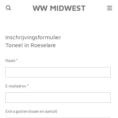
WW MIDWEST
Ga
direct
naar
de
hoofdinhoud
Inschrijvingsformulier
Toneel in Roeselare
Naam *
E-mailadres *
Extra gasten (naam en aantal)