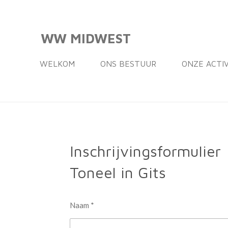
Ga
direct
WW MIDWEST
naar
de
WELKOM
ONS BESTUUR
ONZE ACTI
hoofdinhoud
Inschrijvingsformulier
Toneel in Gits
Naam *