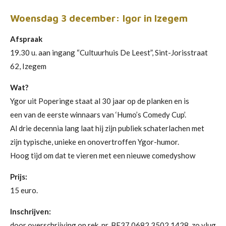
Woensdag 3 december: Igor in Izegem
Afspraak
19.30 u. aan ingang “Cultuurhuis De Leest”, Sint-Jorisstraat
62, Izegem
Wat?
Ygor uit Poperinge staat al 30 jaar op de planken en is
een van de eerste winnaars van ‘Humo’s Comedy Cup’.
Al drie decennia lang laat hij zijn publiek schaterlachen met
zijn typische, unieke en onovertroffen Ygor-humor.
Hoog tijd om dat te vieren met een nieuwe comedyshow
Prijs:
15 euro.
Inschrijven:
door overschrijving op rek. nr. BE37 0682 3502 1428, zo vlug