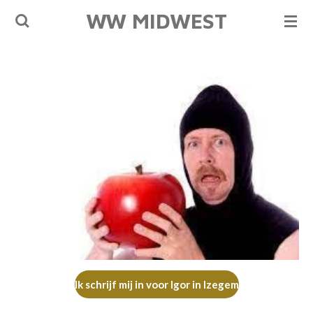
WW MIDWEST
Ga
direct
naar
de
hoofdinhoud
Ik schrijf mij in voor Igor in Izegem