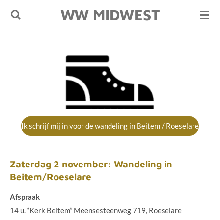
WW MIDWEST
Ga
direct
naar
de
hoofdinhoud
Ik schrijf mij in voor de wandeling in Beitem / Roeselare
Zaterdag 2 november: Wandeling in
Beitem/Roeselare
Afspraak
14 u. “Kerk Beitem” Meensesteenweg 719, Roeselare