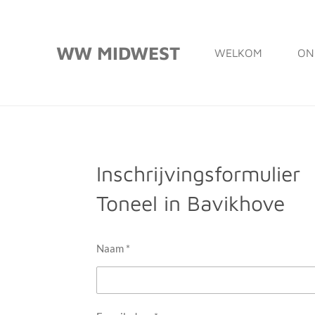
Ga
direct
WW MIDWEST
WELKOM
ON
naar
de
hoofdinhoud
Inschrijvingsformulier
Toneel in Bavikhove
Naam *