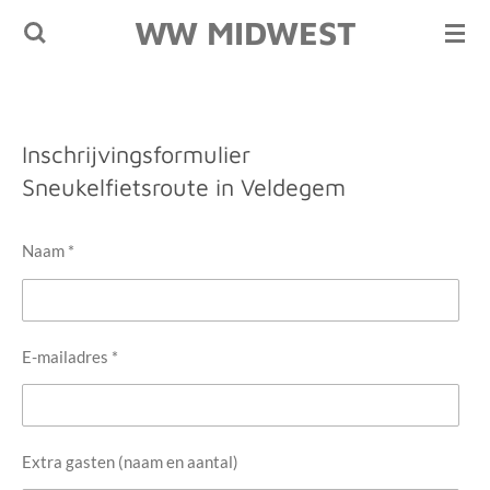
WW MIDWEST
Ga
direct
naar
de
hoofdinhoud
Inschrijvingsformulier
Sneukelfietsroute in Veldegem
Naam *
E-mailadres *
Extra gasten (naam en aantal)