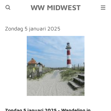
WW MIDWEST
Ga
direct
naar
de
Zondag 5 januari 2025
hoofdinhoud
Zondag 5 januari 2025 - Wandeling in