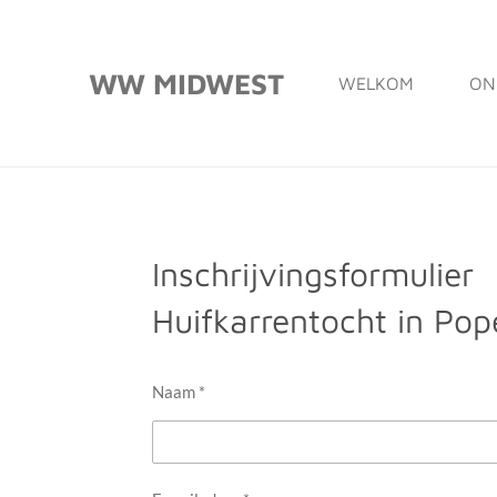
Ga
direct
WW MIDWEST
WELKOM
ON
naar
de
hoofdinhoud
Inschrijvingsformulier
Huifkarrentocht in Pop
Naam *