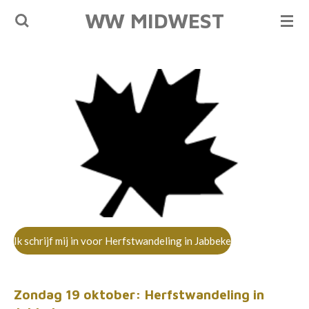
WW MIDWEST
Ga
direct
naar
de
hoofdinhoud
Ik schrijf mij in voor Herfstwandeling in Jabbeke
Zondag 19 oktober: Herfstwandeling in