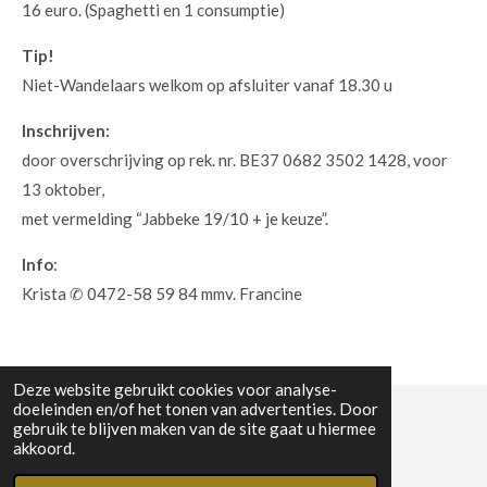
16 euro. (Spaghetti en 1 consumptie)
Tip!
Niet-Wandelaars welkom op afsluiter vanaf 18.30 u
Inschrijven:
door overschrijving op rek. nr. BE37 0682 3502 1428, voor
13 oktober,
met vermelding “Jabbeke 19/10 + je keuze”.
Info
:
Krista ✆ 0472-58 59 84 mmv. Francine
Deze website gebruikt cookies voor analyse-
doeleinden en/of het tonen van advertenties. Door
gebruik te blijven maken van de site gaat u hiermee
© 2023 - 2026 WW Midwest
akkoord.
Powered by
JouwWeb