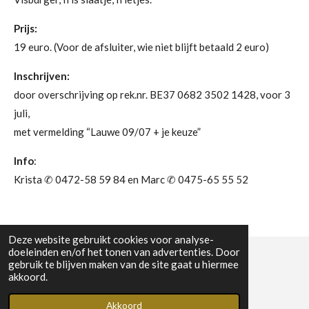
Prijs:
19 euro. (Voor de afsluiter, wie niet blijft betaald 2 euro)
Inschrijven:
door overschrijving op rek.nr. BE37 0682 3502 1428, voor 3
juli,
met vermelding “Lauwe 09/07 + je keuze”
Info
:
Krista ✆ 0472-58 59 84 en Marc ✆ 0475-65 55 52
Deze website gebruikt cookies voor analyse-
doeleinden en/of het tonen van advertenties. Door
gebruik te blijven maken van de site gaat u hiermee
© 2023 - 2026 WW Midwest
akkoord.
Powered by
JouwWeb
Akkoord